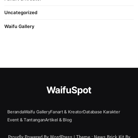
Uncategorized
Waifu Gallery
WaifuSpot
Beranda
Waifu Gallery
Fanart & Kreator
Database Karakter
Event & Tantangan
Artikel & Blog
Proudly Powered By WordPress
|
Theme : News Brick Kit By