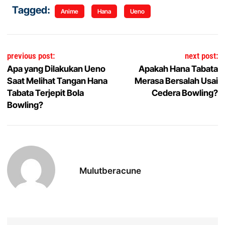
Tagged:
Anime
Hana
Ueno
Navigasi pos
previous post:
next post:
Apa yang Dilakukan Ueno
Apakah Hana Tabata
Saat Melihat Tangan Hana
Merasa Bersalah Usai
Tabata Terjepit Bola
Cedera Bowling?
Bowling?
Mulutberacune