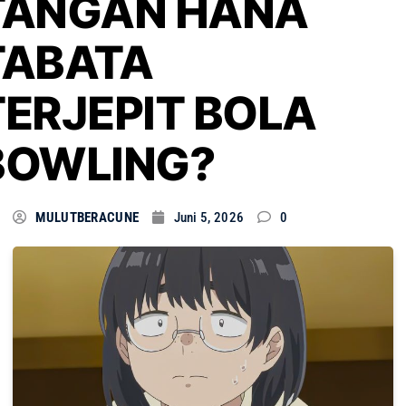
TANGAN HANA
TABATA
TERJEPIT BOLA
BOWLING?
MULUTBERACUNE
Juni 5, 2026
0