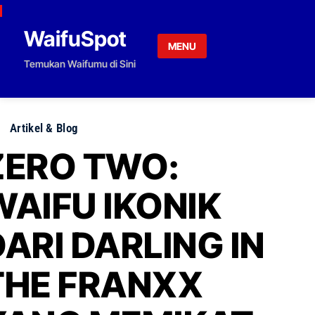
Skip to content
WaifuSpot
MENU
Temukan Waifumu di Sini
Artikel & Blog
ZERO TWO:
WAIFU IKONIK
DARI DARLING IN
THE FRANXX