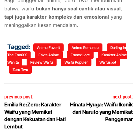
Bagi penggemar anime, Zero Two membuktikan
bahwa waifu
bukan hanya soal cantik atau visual,
tapi juga karakter kompleks dan emosional
yang
meninggalkan kesan mendalam.
Tagged:
Anime Favorit
Anime Romance
Darling In
The FranXX
Fakta Anime
Franxx Lore
Karakter Anime
Wanita
Review Waifu
Waifu Populer
Waifuspot
Zero Two
Navigasi pos
previous post:
next post:
Emilia Re:Zero: Karakter
Hinata Hyuga: Waifu Ikonik
Waifu yang Memikat
dari Naruto yang Memikat
dengan Kekuatan dan Hati
Penggemar
Lembut