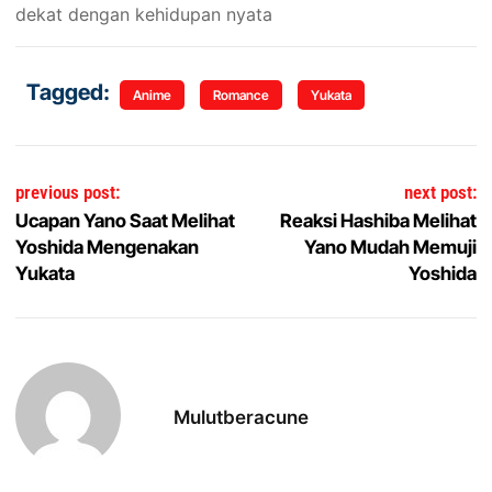
dekat dengan kehidupan nyata
Tagged:
Anime
Romance
Yukata
Navigasi pos
previous post:
next post:
Ucapan Yano Saat Melihat
Reaksi Hashiba Melihat
Yoshida Mengenakan
Yano Mudah Memuji
Yukata
Yoshida
Mulutberacune