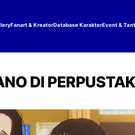
lery
Fanart & Kreator
Database Karakter
Event & Tan
ANO DI PERPUSTA