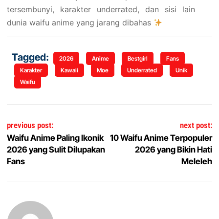
tersembunyi, karakter underrated, dan sisi lain
dunia waifu anime yang jarang dibahas
Tagged:
2026
Anime
Bestgirl
Fans
Karakter
Kawaii
Moe
Underrated
Unik
Waifu
Navigasi pos
previous post:
next post:
Waifu Anime Paling Ikonik
10 Waifu Anime Terpopuler
2026 yang Sulit Dilupakan
2026 yang Bikin Hati
Fans
Meleleh