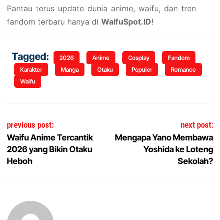
Pantau terus update dunia anime, waifu, dan tren
fandom terbaru hanya di
WaifuSpot.ID
!
Tagged:
2026
Anime
Cosplay
Fandom
Karakter
Manga
Otaku
Populer
Romance
Waifu
Navigasi pos
previous post:
next post:
Waifu Anime Tercantik
Mengapa Yano Membawa
2026 yang Bikin Otaku
Yoshida ke Loteng
Heboh
Sekolah?