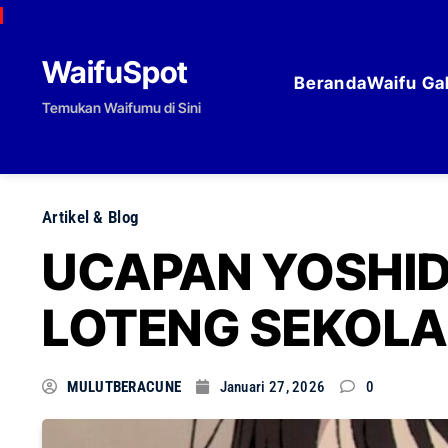
Skip to content
WaifuSpot
Beranda
Waifu Gal
Temukan Waifumu di Sini
Artikel & Blog
UCAPAN YOSHID
LOTENG SEKOL
MULUTBERACUNE
Januari 27, 2026
0