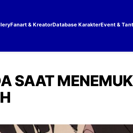
lery
Fanart & Kreator
Database Karakter
Event & Tan
A SAAT MENEMUK
AH