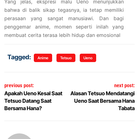
Yang jelas, ekspresi malu Ueno menunjukkan
bahwa di balik sikap tegasnya, ia tetap memiliki
perasaan yang sangat manusiawi. Dan bagi
penggemar anime, momen seperti inilah yang
membuat cerita terasa lebih hidup dan emosional
Tagged:
Anime
Tetsuo
Ueno
Navigasi pos
previous post:
next post:
Apakah Ueno Kesal Saat
Alasan Tetsuo Mendatangi
Tetsuo Datang Saat
Ueno Saat Bersama Hana
Bersama Hana?
Tabata