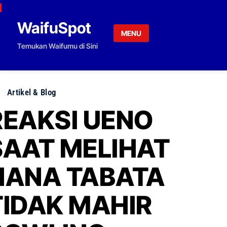
Skip to content
WaifuSpot
MENU
Temukan Waifumu di Sini
Artikel & Blog
REAKSI UENO
SAAT MELIHAT
HANA TABATA
TIDAK MAHIR