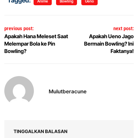
Tagged:
Anime
Bowling
Ueno
Navigasi pos
previous post:
next post:
Apakah Hana Meleset Saat
Apakah Ueno Jago
Melempar Bola ke Pin
Bermain Bowling? Ini
Bowling?
Faktanya!
Mulutberacune
TINGGALKAN BALASAN