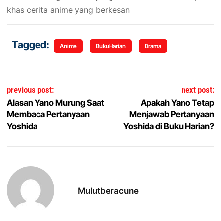
khas cerita anime yang berkesan
Tagged:
Anime
BukuHarian
Drama
Navigasi pos
previous post:
next post:
Alasan Yano Murung Saat
Apakah Yano Tetap
Membaca Pertanyaan
Menjawab Pertanyaan
Yoshida
Yoshida di Buku Harian?
Mulutberacune