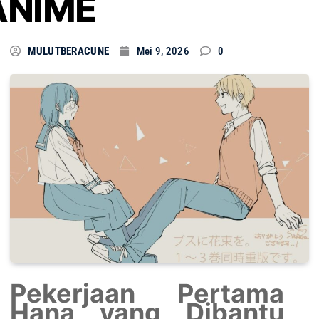
ANIME
MULUTBERACUNE
Mei 9, 2026
0
Pekerjaan Pertama
Hana yang Dibantu