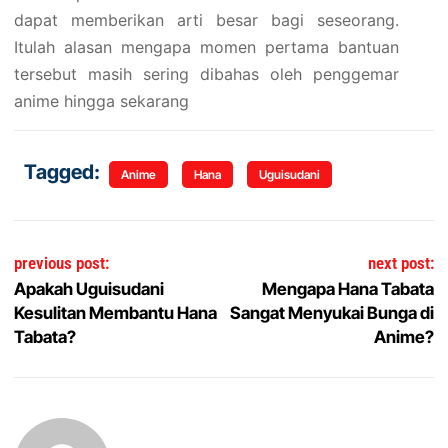
dapat memberikan arti besar bagi seseorang.
Itulah alasan mengapa momen pertama bantuan
tersebut masih sering dibahas oleh penggemar
anime hingga sekarang
Tagged:
Anime
Hana
Uguisudani
Navigasi pos
previous post:
next post:
Apakah Uguisudani
Mengapa Hana Tabata
Kesulitan Membantu Hana
Sangat Menyukai Bunga di
Tabata?
Anime?