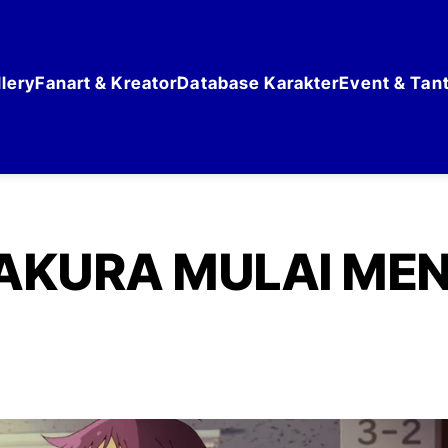
lery
Fanart & Kreator
Database Karakter
Event & Tan
KURA MULAI MEN