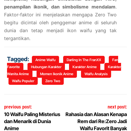
penampilan ikonik, dan simbolisme mendalam
.
Faktor-faktor ini menjelaskan mengapa Zero Two
begitu dicintai oleh penggemar anime di seluruh
dunia dan tetap menjadi ikon waifu yang tak
tergantikan.
Tagged:
Anime Waifu
Darling In The FranXX
Fan
Favorite
Hubungan Karakter
Karakter Anime
Karakter
Wanita Anime
Momen Ikonik Anime
Waifu Analysis
Waifu Populer
Zero Two
Navigasi pos
previous post:
next post:
10 Waifu Paling Misterius
Rahasia dan Alasan Kenapa
dan Menarik di Dunia
Rem dari Re:Zero Jadi
Anime
Waifu Favorit Banyak