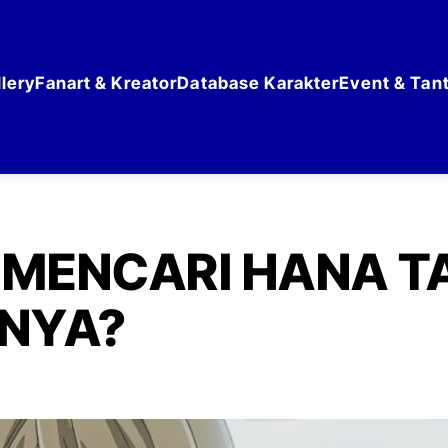
lery
Fanart & Kreator
Database Karakter
Event & Tan
MENCARI HANA TA
INYA?