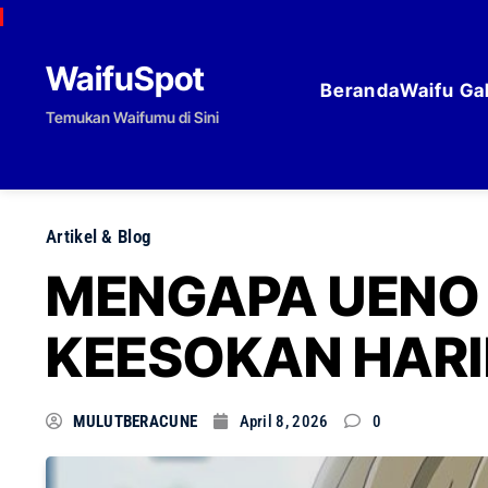
Skip to content
WaifuSpot
Beranda
Waifu Gal
Temukan Waifumu di Sini
Artikel & Blog
MENGAPA UENO 
KEESOKAN HAR
MULUTBERACUNE
April 8, 2026
0