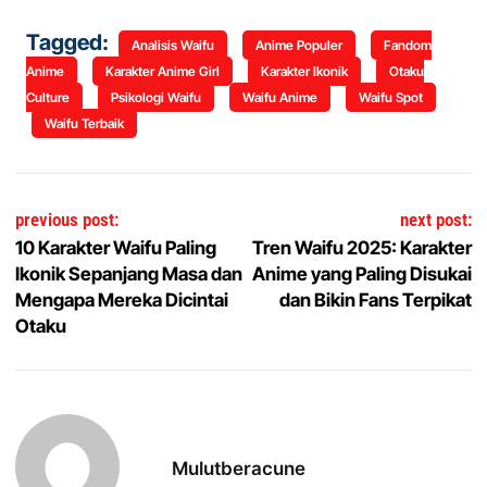
Tagged:
Analisis Waifu
Anime Populer
Fandom
Anime
Karakter Anime Girl
Karakter Ikonik
Otaku
Culture
Psikologi Waifu
Waifu Anime
Waifu Spot
Waifu Terbaik
Navigasi pos
previous post:
next post:
10 Karakter Waifu Paling
Tren Waifu 2025: Karakter
Ikonik Sepanjang Masa dan
Anime yang Paling Disukai
Mengapa Mereka Dicintai
dan Bikin Fans Terpikat
Otaku
Mulutberacune