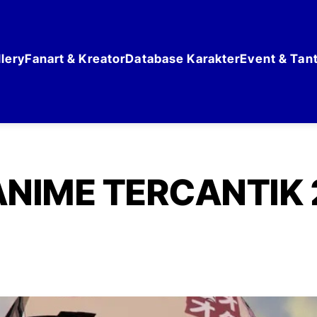
lery
Fanart & Kreator
Database Karakter
Event & Tan
ANIME TERCANTIK 