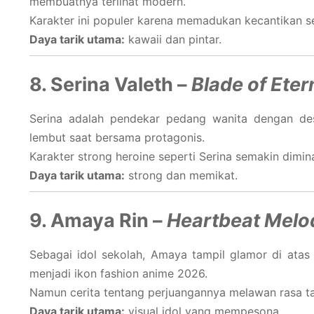
membuatnya terlihat modern.
Karakter ini populer karena memadukan kecantikan s
Daya tarik utama:
kawaii dan pintar.
8. Serina Valeth –
Blade of Eter
Serina adalah pendekar pedang wanita dengan des
lembut saat bersama protagonis.
Karakter strong heroine seperti Serina semakin dimi
Daya tarik utama:
strong dan memikat.
9. Amaya Rin –
Heartbeat Melo
Sebagai idol sekolah, Amaya tampil glamor di ata
menjadi ikon fashion anime 2026.
Namun cerita tentang perjuangannya melawan rasa t
Daya tarik utama:
visual idol yang mempesona.