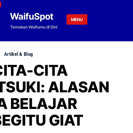
Skip to content
WaifuSpot
MENU
Temukan Waifumu di Sini
Artikel & Blog
CITA-CITA
ITSUKI: ALASAN
IA BELAJAR
BEGITU GIAT