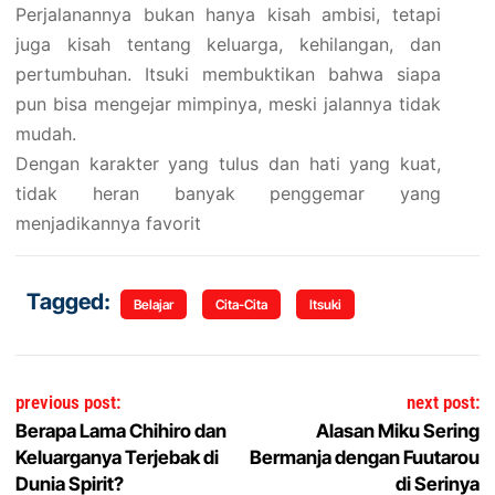
Perjalanannya bukan hanya kisah ambisi, tetapi
juga kisah tentang keluarga, kehilangan, dan
pertumbuhan. Itsuki membuktikan bahwa siapa
pun bisa mengejar mimpinya, meski jalannya tidak
mudah.
Dengan karakter yang tulus dan hati yang kuat,
tidak heran banyak penggemar yang
menjadikannya favorit
Tagged:
Belajar
Cita-Cita
Itsuki
Navigasi pos
previous post:
next post:
Berapa Lama Chihiro dan
Alasan Miku Sering
Keluarganya Terjebak di
Bermanja dengan Fuutarou
Dunia Spirit?
di Serinya