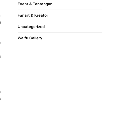
Event & Tantangan
Fanart & Kreator
n
a
Uncategorized
.
Waifu Gallery
a
i
a
a
,