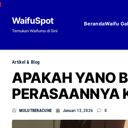
Skip to content
WaifuSpot
Beranda
Waifu Gal
Temukan Waifumu di Sini
Artikel & Blog
APAKAH YANO 
PERASAANNYA K
MULUTBERACUNE
Januari 13, 2026
0