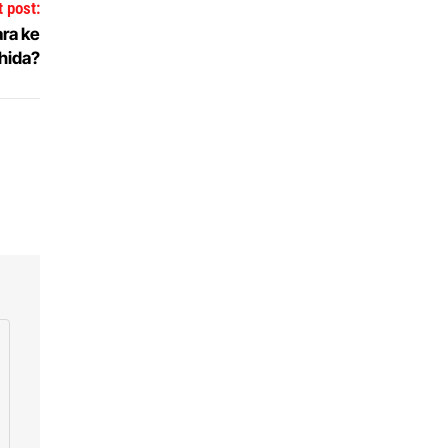
 post:
ra ke
hida?