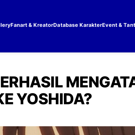
lery
Fanart & Kreator
Database Karakter
Event & Tan
BERHASIL MENGAT
E YOSHIDA?