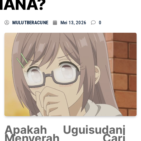
HANA?
MULUTBERACUNE
Mei 13, 2026
0
Apakah Uguisudani
Menyerah Cari