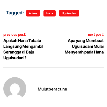
Tagged:
Anime
Hana
Uguisudani
Navigasi pos
previous post:
next post:
Apakah Hana Tabata
Apa yang Membuat
Langsung Mengambil
Uguisudani Mulai
Serangga di Baju
Menyerah pada Hana
Uguisudani?
Mulutberacune