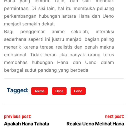
Hana yang lembut, rajin, dan sulit menolak
permintaan. Di sisi lain, hal itu membuka peluang
perkembangan hubungan antara Hana dan Ueno
menjadi semakin dekat.
Bagi penggemar anime sekolah, interaksi
sederhana seperti ini justru menjadi bagian paling
menarik karena terasa realistis dan penuh makna
emosional. Tidak heran jika banyak orang terus
membahas hubungan Hana dan Ueno dalam
berbagai sudut pandang yang berbeda
Tagged:
Anime
Hana
Ueno
Navigasi pos
previous post:
next post:
Apakah Hana Tabata
Reaksi Ueno Melihat Hana