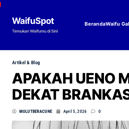
Skip to content
WaifuSpot
Beranda
Waifu Gal
Temukan Waifumu di Sini
Artikel & Blog
APAKAH UENO M
DEKAT BRANKA
MULUTBERACUNE
April 5, 2026
0