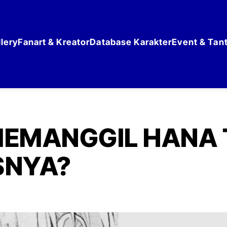
lery
Fanart & Kreator
Database Karakter
Event & Tan
EMANGGIL HANA T
SNYA?