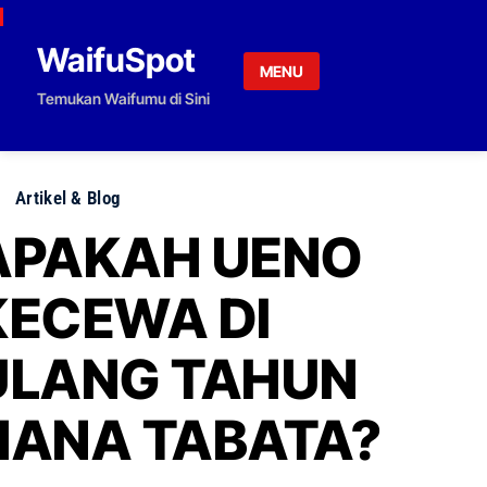
Skip to content
WaifuSpot
MENU
Temukan Waifumu di Sini
Artikel & Blog
APAKAH UENO
KECEWA DI
ULANG TAHUN
HANA TABATA?