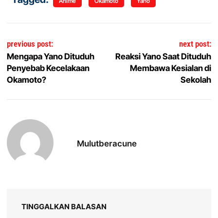
Anime
Okamoto
Yano
Navigasi pos
previous post:
next post:
Mengapa Yano Dituduh
Reaksi Yano Saat Dituduh
Penyebab Kecelakaan
Membawa Kesialan di
Okamoto?
Sekolah
Mulutberacune
TINGGALKAN BALASAN