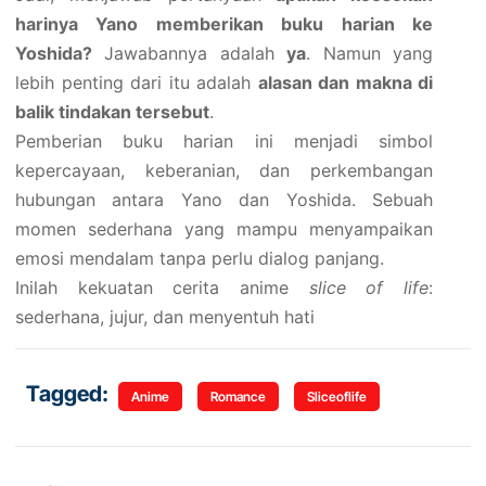
harinya Yano memberikan buku harian ke
Yoshida?
Jawabannya adalah
ya
. Namun yang
lebih penting dari itu adalah
alasan dan makna di
balik tindakan tersebut
.
Pemberian buku harian ini menjadi simbol
kepercayaan, keberanian, dan perkembangan
hubungan antara Yano dan Yoshida. Sebuah
momen sederhana yang mampu menyampaikan
emosi mendalam tanpa perlu dialog panjang.
Inilah kekuatan cerita anime
slice of life
:
sederhana, jujur, dan menyentuh hati
Tagged:
Anime
Romance
Sliceoflife
Navigasi pos