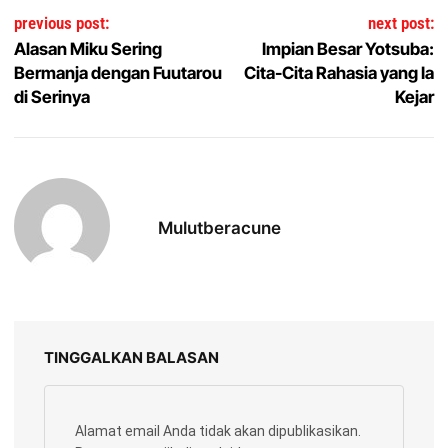
Navigasi pos
previous post:
next post:
Alasan Miku Sering
Impian Besar Yotsuba:
Bermanja dengan Fuutarou
Cita-Cita Rahasia yang Ia
di Serinya
Kejar
Mulutberacune
TINGGALKAN BALASAN
Alamat email Anda tidak akan dipublikasikan.