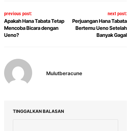
Navigasi pos
previous post:
next post:
Apakah Hana Tabata Tetap
Perjuangan Hana Tabata
Mencoba Bicara dengan
Bertemu Ueno Setelah
Ueno?
Banyak Gagal
Mulutberacune
TINGGALKAN BALASAN