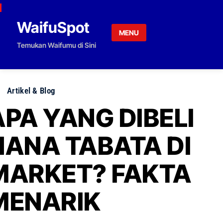
Skip to content
WaifuSpot
MENU
Temukan Waifumu di Sini
Artikel & Blog
APA YANG DIBELI
HANA TABATA DI
MARKET? FAKTA
MENARIK