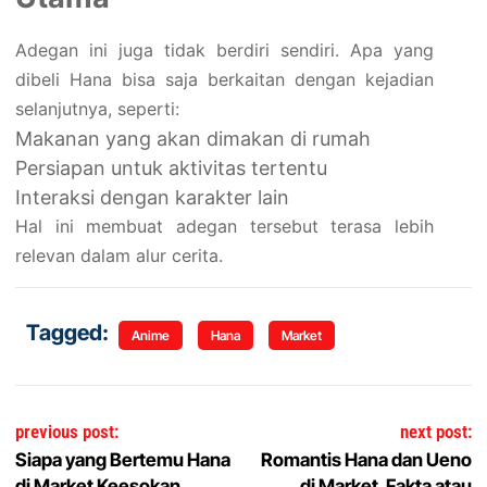
Adegan ini juga tidak berdiri sendiri. Apa yang
dibeli Hana bisa saja berkaitan dengan kejadian
selanjutnya, seperti:
Makanan yang akan dimakan di rumah
Persiapan untuk aktivitas tertentu
Interaksi dengan karakter lain
Hal ini membuat adegan tersebut terasa lebih
relevan dalam alur cerita.
Tagged:
Anime
Hana
Market
Navigasi pos
previous post:
next post:
Siapa yang Bertemu Hana
Romantis Hana dan Ueno
di Market Keesokan
di Market, Fakta atau