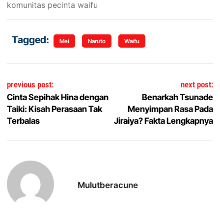
komunitas pecinta waifu
Tagged:
Mei
Naruto
Waifu
Navigasi pos
previous post:
next post:
Cinta Sepihak Hina dengan
Benarkah Tsunade
Taiki: Kisah Perasaan Tak
Menyimpan Rasa Pada
Terbalas
Jiraiya? Fakta Lengkapnya
Mulutberacune