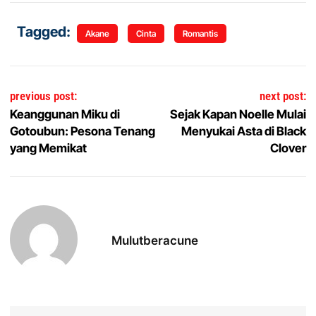
Tagged:
Akane
Cinta
Romantis
Navigasi pos
previous post:
next post:
Keanggunan Miku di
Sejak Kapan Noelle Mulai
Gotoubun: Pesona Tenang
Menyukai Asta di Black
yang Memikat
Clover
Mulutberacune