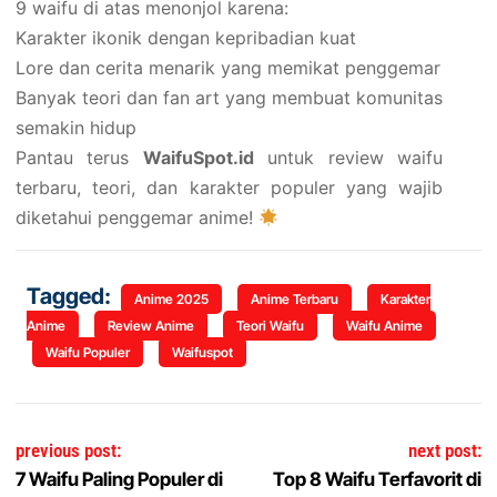
9 waifu di atas menonjol karena:
Karakter ikonik dengan kepribadian kuat
Lore dan cerita menarik yang memikat penggemar
Banyak teori dan fan art yang membuat komunitas
semakin hidup
Pantau terus
WaifuSpot.id
untuk review waifu
terbaru, teori, dan karakter populer yang wajib
diketahui penggemar anime!
Tagged:
Anime 2025
Anime Terbaru
Karakter
Anime
Review Anime
Teori Waifu
Waifu Anime
Waifu Populer
Waifuspot
Navigasi pos
previous post:
next post:
7 Waifu Paling Populer di
Top 8 Waifu Terfavorit di