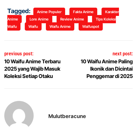
Tagged:
Anime Populer
Fakta Anime
Karakter
Anime
Lore Anime
Review Anime
Tips Koleksi
Waifu
Waifu
Waifu Anime
Waifuspot
Navigasi pos
previous post:
next post:
10 Waifu Anime Terbaru
10 Waifu Anime Paling
2025 yang Wajib Masuk
Ikonik dan Dicintai
Koleksi Setiap Otaku
Penggemar di 2025
Mulutberacune