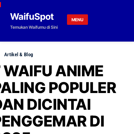
Skip to content
WaifuSpot
MENU
Temukan Waifumu di Sini
Artikel & Blog
7 WAIFU ANIME
PALING POPULER
DAN DICINTAI
PENGGEMAR DI