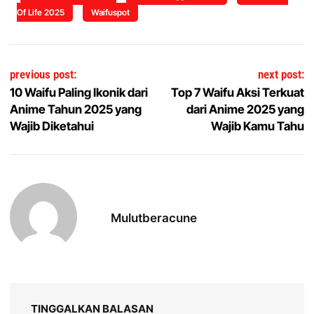
Of Life 2025
Waifuspot
Navigasi pos
previous post:
next post:
10 Waifu Paling Ikonik dari
Top 7 Waifu Aksi Terkuat
Anime Tahun 2025 yang
dari Anime 2025 yang
Wajib Diketahui
Wajib Kamu Tahu
Mulutberacune
TINGGALKAN BALASAN