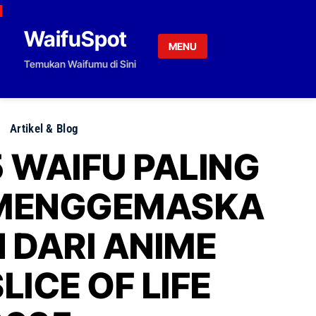
Skip to content
WaifuSpot
MENU
Temukan Waifumu di Sini
Artikel & Blog
5 WAIFU PALING
MENGGEMASKA
N DARI ANIME
LICE OF LIFE