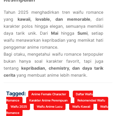
Tahun 2025 menghadirkan tren waifu romance
yang
kawaii, lovable, dan memorable
, dari
karakter polos hingga elegan, semuanya memiliki
daya tarik unik. Dari
Mai
hingga
Sumi
, setiap
waifu menawarkan kepribadian yang memikat hati
penggemar anime romance.
Bagi otaku, mengetahui waifu romance terpopuler
bukan hanya soal karakter favorit, tapi juga
tentang
kepribadian, chemistry, dan daya tarik
cerita
yang membuat anime lebih menarik.
Tagged:
Anime Female Character
Daftar Waifu
Romance
Karakter Anime Perempuan
Rekomendasi Waifu
Waifu 2025
Waifu Anime Lucu
Waifu Kawaii
Waifu
Romance