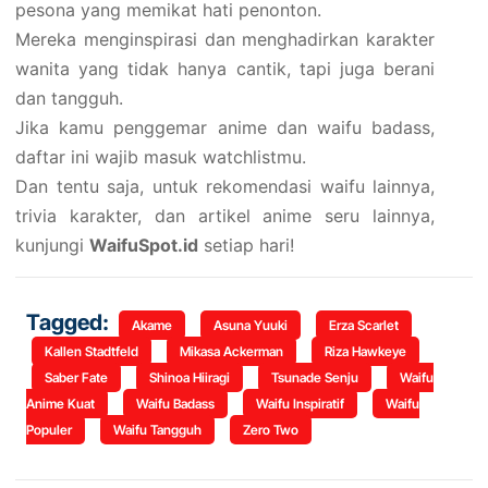
pesona yang memikat hati penonton.
Mereka menginspirasi dan menghadirkan karakter
wanita yang tidak hanya cantik, tapi juga berani
dan tangguh.
Jika kamu penggemar anime dan waifu badass,
daftar ini wajib masuk watchlistmu.
Dan tentu saja, untuk rekomendasi waifu lainnya,
trivia karakter, dan artikel anime seru lainnya,
kunjungi
WaifuSpot.id
setiap hari!
Tagged:
Akame
Asuna Yuuki
Erza Scarlet
Kallen Stadtfeld
Mikasa Ackerman
Riza Hawkeye
Saber Fate
Shinoa Hiiragi
Tsunade Senju
Waifu
Anime Kuat
Waifu Badass
Waifu Inspiratif
Waifu
Populer
Waifu Tangguh
Zero Two