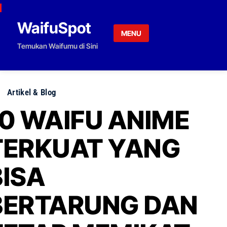
Skip to content
WaifuSpot
MENU
Temukan Waifumu di Sini
Artikel & Blog
10 WAIFU ANIME
TERKUAT YANG
BISA
BERTARUNG DAN